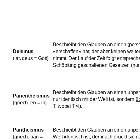
Beschreibt den Glauben an einen (persön
Deismus
«erschaffen» hat, der aber keinen weiter
(lat. deus = Gott)
nimmt. Der Lauf der Zeit folgt entsprech
Schöpfung geschaffenen Gesetzen (nur 
Beschreibt den Glauben an einen unpers
Panentheismus
nur identisch mit der Welt ist, sondern
ü
(griech. en = in)
T, wobei T>I).
Pantheismus
Beschreibt den Glauben an einen unpers
(griech. pan =
Welt
identisch
ist; demnach drückt sich d