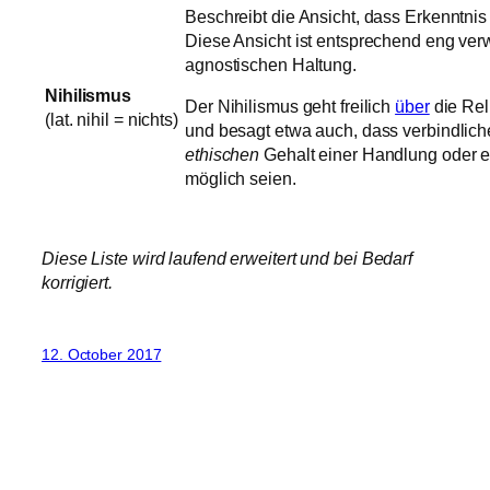
Beschreibt die Ansicht, dass Erkenntni
Diese Ansicht ist entsprechend eng verw
agnostischen Haltung.
Nihilismus
Der Nihilismus geht freilich
über
die Rel
(lat. nihil = nichts)
und besagt etwa auch, dass verbindlic
ethischen
Gehalt einer Handlung oder e
möglich seien.
Diese Liste wird laufend erweitert und bei Bedarf
korrigiert.
12. October 2017