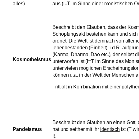
alles)
aus (I=T im Sinne einer monistischen O
Beschreibt den Glauben, dass der Kosm
Schöpfungsakt bestehen kann und sich i
ordnet. Die Welt ist demnach von allein
jeher bestanden (Einheit), i.d.R. aufgr
(Karma, Dharma, Dao etc.), der selbst di
Kosmotheismus
unterworfen ist (I=T im Sinne des Monis
unter vielen möglichen Erscheinungsfor
können u.a. in der Welt der Menschen 
Tritt oft in Kombination mit einer polythe
Beschreibt den Glauben an einen Gott, 
Pandeismus
hat und seither mit ihr
identisch
ist (T w
I).