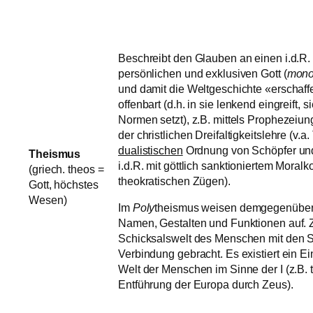
Beschreibt den Glauben an einen i.d.R. p
persönlichen und exklusiven Gott (
mono
und damit die Weltgeschichte «erschaff
offenbart (d.h. in sie lenkend eingreift, 
Normen setzt), z.B. mittels Prophezeiu
der christlichen Dreifaltigkeitslehre (v.a. 
dualistischen
Ordnung von Schöpfer und
Theismus
i.d.R. mit göttlich sanktioniertem Moralk
(griech. theos =
theokratischen Zügen).
Gott, höchstes
Wesen)
Im
Poly
theismus weisen demgegenüber 
Namen, Gestalten und Funktionen auf. 
Schicksalswelt des Menschen mit den Sc
Verbindung gebracht. Es existiert ein Ein
Welt der Menschen im Sinne der I (z.B. t
Entführung der Europa durch Zeus).