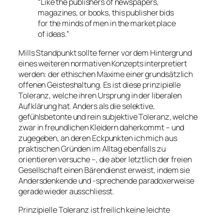
“Like the publishers of newspapers,
magazines, or books, this publisher bids
for the minds of men in the market place
of ideas.”
Mills Standpunkt sollte ferner vor dem Hintergrund
eines weiteren normativen Konzepts interpretiert
werden: der ethischen Maxime einer grundsätzlich
offenen Geisteshaltung. Es ist diese
prinzipielle
Toleranz, welche ihren Ursprung in der liberalen
Aufklärung hat. Anders als die selektive,
gefühlsbetonte und rein subjektive Toleranz, welche
zwar in freundlichen Kleidern daherkommt – und
zugegeben, an deren Eckpunkten ich mich aus
praktischen Gründen im Alltag ebenfalls zu
orientieren versuche –, die aber letztlich der freien
Gesellschaft einen Bärendienst erweist, indem sie
Andersdenkende und -sprechende paradoxerweise
gerade wieder ausschliesst.
Prinzipielle Toleranz ist freilich keine leichte