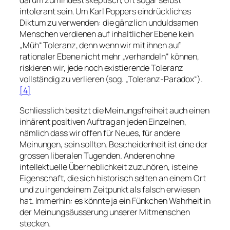
darum zumindest skeptisch, oft sogar selbst
intolerant
sein. Um Karl Poppers eindrückliches
Diktum zu verwenden: die gänzlich unduldsamen
Menschen verdienen auf inhaltlicher Ebene kein
„Müh“ Toleranz, denn wenn wir mit ihnen auf
rationaler Ebene nicht mehr „verhandeln“ können,
riskieren wir, jede noch existierende Toleranz
vollständig zu verlieren (sog. „Toleranz-Paradox“).
[4]
Schliesslich besitzt die Meinungsfreiheit auch einen
inhärent positiven
Auftrag
an jeden Einzelnen,
nämlich dass wir offen für Neues, für andere
Meinungen, sein sollten. Bescheidenheit ist eine der
grossen liberalen Tugenden. Anderen ohne
intellektuelle Überheblichkeit zuzuhören, ist eine
Eigenschaft, die sich historisch selten an einem Ort
und zu irgendeinem Zeitpunkt als falsch erwiesen
hat. Immerhin: es könnte ja ein Fünkchen Wahrheit in
der Meinungsäusserung unserer Mitmenschen
stecken.