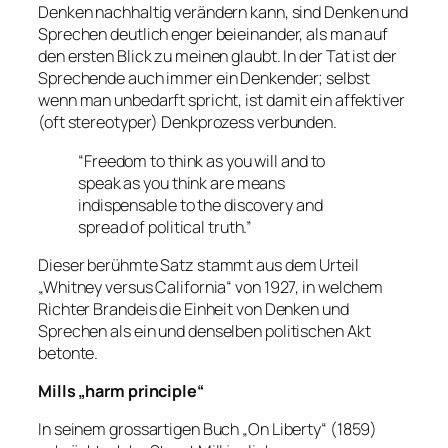
Denken nachhaltig verändern kann, sind Denken und
Sprechen deutlich enger beieinander, als man auf
den ersten Blick zu meinen glaubt. In der Tat ist der
Sprechende auch immer ein Denkender; selbst
wenn man unbedarft spricht, ist damit ein affektiver
(oft stereotyper) Denkprozess verbunden.
“Freedom to think as you will and to
speak as you think are means
indispensable to the discovery and
spread of political truth.”
Dieser berühmte Satz stammt aus dem Urteil
„Whitney versus California“ von 1927, in welchem
Richter Brandeis die Einheit von Denken und
Sprechen als
ein und denselben
politischen Akt
betonte.
Mills „harm principle“
In seinem grossartigen Buch „On Liberty“ (1859)