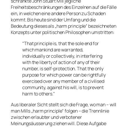
schränkte John Stuart Mill jegliche
Freiheitsbeschränkungen des Einzelnen auf die Fälle
ein, in welchen eine andere Person zu Schaden
kommt. Bis heute sind der Umfang und die
Bedeutung dieses als „harm principle“ bezeichneten
Konzepts unter politischen Philosophen umstritten:
“That principle is, that the sole end for
which mankind are warranted,
individually or collectively, in interfering
with the liberty of action of any of their
number, is self-protection. That the only
purpose for which power can be rightfully
exercised over any member of a civilised
community, against his will, is to prevent
harm to others.”
Aus liberaler Sicht stellt sich die Frage, wo man – will
man Mills „harm principle“ folgen – die
Trennlinie
zwischen erlaubter und verbotener
Meinungsäusserung ziehen will. Diese Aufgabe