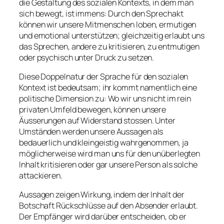
die Gestaltung des sozialen Kontexts, in dem man
sich bewegt, ist immens: Durch den Sprechakt
können wir unsere Mitmenschen loben, ermutigen
und emotional unterstützen; gleichzeitig erlaubt uns
das Sprechen, andere zu kritisieren, zu entmutigen
oder psychisch unter Druck zu setzen.
Diese Doppelnatur der Sprache für den sozialen
Kontext ist bedeutsam; ihr kommt namentlich eine
politische
Dimension zu: Wo wir uns nicht im rein
privaten Umfeld bewegen, können unsere
Äusserungen auf Widerstand stossen. Unter
Umständen werden unsere Aussagen als
bedauerlich und kleingeistig wahrgenommen, ja
möglicherweise wird man uns für den unüberlegten
Inhalt kritisieren oder gar unsere Person als solche
attackieren.
Aussagen zeigen Wirkung, indem der Inhalt der
Botschaft Rückschlüsse auf den Absender erlaubt.
Der Empfänger wird darüber entscheiden, ob er