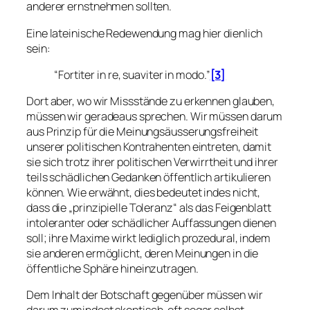
anderer ernstnehmen sollten.
Eine lateinische Redewendung mag hier dienlich
sein:
“Fortiter in re, suaviter in modo.”
[3]
Dort aber, wo wir Missstände zu erkennen glauben,
müssen wir geradeaus sprechen. Wir müssen darum
aus Prinzip für die Meinungsäusserungsfreiheit
unserer politischen Kontrahenten eintreten,
damit
sie sich trotz ihrer politischen Verwirrtheit und ihrer
teils schädlichen Gedanken öffentlich artikulieren
können. Wie erwähnt, dies bedeutet indes nicht,
dass die „prinzipielle Toleranz“ als das Feigenblatt
intoleranter oder schädlicher Auffassungen dienen
soll; ihre Maxime wirkt lediglich
prozedural
, indem
sie anderen ermöglicht, deren Meinungen in die
öffentliche Sphäre hineinzutragen.
Dem
Inhalt
der Botschaft gegenüber müssen wir