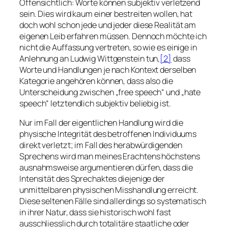
Offensichtlich: Worte können subjektiv verletzend
sein. Dies wird kaum einer bestreiten wollen, hat
doch wohl schon jede und jeder diese Realität am
eigenen Leib erfahren müssen. Dennoch möchte ich
nicht die Auffassung vertreten, so wie es einige in
Anlehnung an Ludwig Wittgenstein tun,
[2]
dass
Worte und Handlungen je nach Kontext derselben
Kategorie angehören können, dass also die
Unterscheidung zwischen „free speech“ und „hate
speech“ letztendlich subjektiv beliebig ist.
Nur im Fall der
eigentlichen
Handlung wird die
physische Integrität des betroffenen Individuums
direkt verletzt; im Fall des herabwürdigenden
Sprechens wird man meines Erachtens höchstens
ausnahmsweise
argumentieren dürfen, dass die
Intensität des Sprechaktes diejenige der
unmittelbaren physischen Misshandlung erreicht.
Diese seltenen Fälle sind allerdings so systematisch
in ihrer Natur, dass sie historisch wohl fast
ausschliesslich durch totalitäre staatliche oder