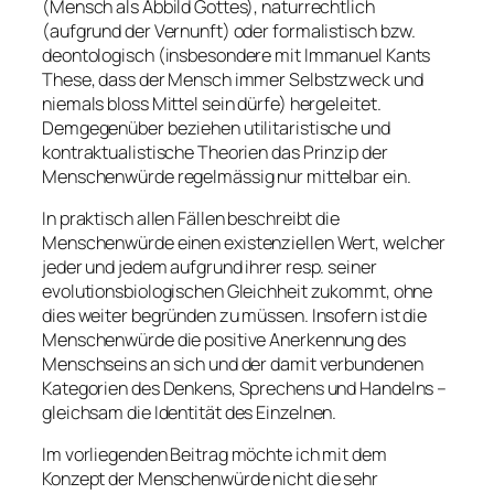
(Mensch als Abbild Gottes), naturrechtlich
(aufgrund der Vernunft) oder formalistisch bzw.
deontologisch (insbesondere mit Immanuel Kants
These, dass der Mensch immer Selbstzweck und
niemals bloss Mittel sein dürfe) hergeleitet.
Demgegenüber beziehen utilitaristische und
kontraktualistische Theorien das Prinzip der
Menschenwürde regelmässig nur mittelbar ein.
In praktisch allen Fällen beschreibt die
Menschenwürde einen
existenziellen Wert
, welcher
jeder und jedem aufgrund ihrer resp. seiner
evolutionsbiologischen Gleichheit zukommt, ohne
dies weiter begründen zu müssen. Insofern ist die
Menschenwürde die positive Anerkennung des
Menschseins an sich und der damit verbundenen
Kategorien des Denkens, Sprechens und Handelns –
gleichsam die
Identität
des Einzelnen.
Im vorliegenden Beitrag möchte ich mit dem
Konzept der Menschenwürde nicht die sehr