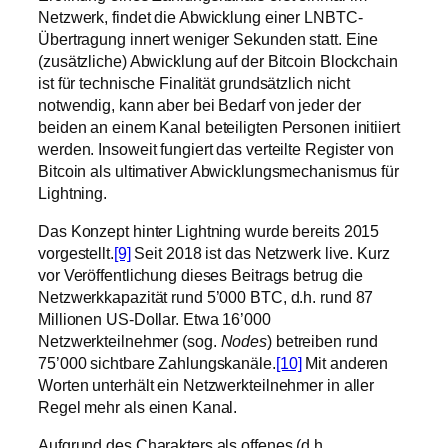
Netzwerk, findet die Abwicklung einer LNBTC-
Übertragung innert weniger Sekunden statt. Eine
(zusätzliche) Abwicklung auf der Bitcoin Blockchain
ist für technische Finalität grundsätzlich nicht
notwendig, kann aber bei Bedarf von jeder der
beiden an einem Kanal beteiligten Personen initiiert
werden. Insoweit fungiert das verteilte Register von
Bitcoin als ultimativer Abwicklungsmechanismus für
Lightning.
Das Konzept hinter Lightning wurde bereits 2015
vorgestellt.
[9]
Seit 2018 ist das Netzwerk live. Kurz
vor Veröffentlichung dieses Beitrags betrug die
Netzwerkkapazität rund 5’000 BTC, d.h. rund 87
Millionen US-Dollar. Etwa 16’000
Netzwerkteilnehmer (sog.
Nodes
) betreiben rund
75’000 sichtbare Zahlungskanäle.
[10]
Mit anderen
Worten unterhält ein Netzwerkteilnehmer in aller
Regel mehr als einen Kanal.
Aufgrund des Charakters als offenes (d.h.