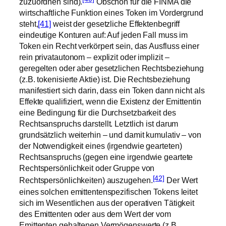
zuzuordnen sind).
Obschon für die FINMA die
wirtschaftliche Funktion eines Token im Vordergrund
steht,
[41]
weist der gesetzliche Effektenbegriff
eindeutige Konturen auf: Auf jeden Fall muss im
Token ein Recht verkörpert sein, das Ausfluss einer
rein privatautonom – explizit oder implizit –
geregelten oder aber gesetzlichen Rechtsbeziehung
(z.B. tokenisierte Aktie) ist. Die Rechtsbeziehung
manifestiert sich darin, dass ein Token dann nicht als
Effekte qualifiziert, wenn die Existenz der Emittentin
eine Bedingung für die Durchsetzbarkeit des
Rechtsanspruchs darstellt. Letztlich ist darum
grundsätzlich weiterhin – und damit kumulativ – von
der Notwendigkeit eines (irgendwie gearteten)
Rechtsanspruchs (gegen eine irgendwie geartete
Rechtspersönlichkeit oder Gruppe von
[42]
Rechtspersönlichkeiten) auszugehen.
Der Wert
eines solchen emittentenspezifischen Tokens leitet
sich im Wesentlichen aus der operativen Tätigkeit
des Emittenten oder aus dem Wert der vom
Emittenten gehaltenen Vermögenswerte (z.B.