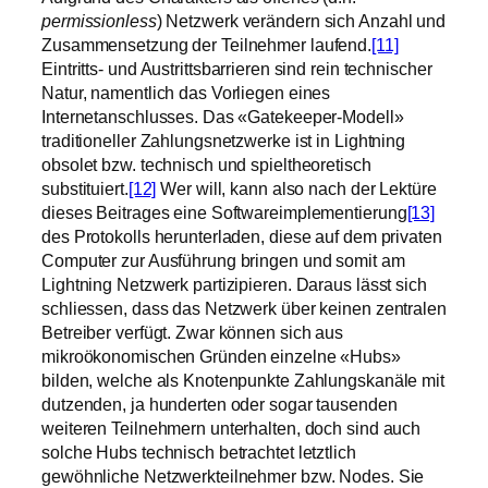
permissionless
) Netzwerk verändern sich Anzahl und
Zusammensetzung der Teilnehmer laufend.
[11]
Eintritts- und Austrittsbarrieren sind rein technischer
Natur, namentlich das Vorliegen eines
Internetanschlusses. Das «Gatekeeper-Modell»
traditioneller Zahlungsnetzwerke ist in Lightning
obsolet bzw. technisch und spieltheoretisch
substituiert.
[12]
Wer will, kann also nach der Lektüre
dieses Beitrages eine Softwareimplementierung
[13]
des Protokolls herunterladen, diese auf dem privaten
Computer zur Ausführung bringen und somit am
Lightning Netzwerk partizipieren. Daraus lässt sich
schliessen, dass das Netzwerk über keinen zentralen
Betreiber verfügt. Zwar können sich aus
mikroökonomischen Gründen einzelne «Hubs»
bilden, welche als Knotenpunkte Zahlungskanäle mit
dutzenden, ja hunderten oder sogar tausenden
weiteren Teilnehmern unterhalten, doch sind auch
solche Hubs technisch betrachtet letztlich
gewöhnliche Netzwerkteilnehmer bzw. Nodes. Sie