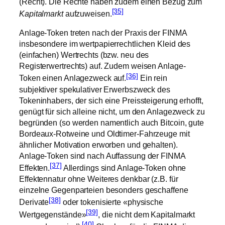
(Recht). Die Rechte haben zudem einen Bezug zum
[35]
Kapitalmarkt
aufzuweisen.
Anlage-Token treten nach der Praxis der FINMA
insbesondere im wertpapierrechtlichen Kleid des
(einfachen) Wertrechts (bzw. neu des
Registerwertrechts) auf. Zudem weisen Anlage-
[36]
Token einen Anlagezweck auf.
Ein rein
subjektiver spekulativer Erwerbszweck des
Tokeninhabers, der sich eine Preissteigerung erhofft,
genügt für sich alleine nicht, um den Anlagezweck zu
begründen (so werden namentlich auch Bitcoin, gute
Bordeaux-Rotweine und Oldtimer-Fahrzeuge mit
ähnlicher Motivation erworben und gehalten).
Anlage-Token sind nach Auffassung der FINMA
[37]
Effekten.
Allerdings sind Anlage-Token ohne
Effektennatur ohne Weiteres denkbar (z.B. für
einzelne Gegenparteien besonders geschaffene
[38]
Derivate
oder tokenisierte «physische
[39]
Wertgegenstände»
, die nicht dem Kapitalmarkt
[40]