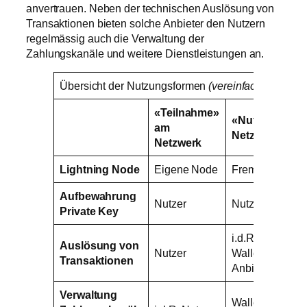
anvertrauen. Neben der technischen Auslösung von
Transaktionen bieten solche Anbieter den Nutzern
regelmässig auch die Verwaltung der
Zahlungskanäle und weitere Dienstleistungen an.
Übersicht der Nutzungsformen
(vereinfacht)
«Teilnahme»
«Nutzung» de
am
Netzwerks
Netzwerk
Lightning Node
Eigene Node
Fremde Node
Aufbewahrung
Wall
Nutzer
Nutzer
Private Key
Anbi
i.d.R.
Auslösung von
Wall
Nutzer
Wallet-
Transaktionen
Anbi
Anbieter
Verwaltung
Wallet-
Wall