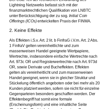
Lightning Netzwerks befasst sich mit der
finanzmarktrechtlichen Qualifikation von LNBTC
unter Berücksichtigung der zu sog.
Initial Coin
Offerings (ICOs)
entwickelten Praxis der FINMA.
2. Keine Effekte
Als Effekten i.S.v. Art. 2 lit. b FinfraG i.V.m. Art. 2 Abs.
1 FinfraV gelten vereinheitlichte und zum
massenweisen Handel geeignete Wertpapiere,
Wertrechte, insbesondere einfache Wertrechte nach
Art. 973c OR und Registerwertrechte nach Art. 973d
OR, sowie Derivate und Bucheffekten. Effekten
gelten als vereinheitlicht und zum massenweisen
Handel geeignet, wenn sie in gleicher Struktur und
Stückelung öffentlich angeboten oder bei mehr als 20
Kunden platziert werden, sofern sie nicht für einzelne
Gegenparteien besonders geschaffen werden. Der
Effektenbegriff hat somit eine formale
(Erscheinungsform) und eine inhaltliche Seite